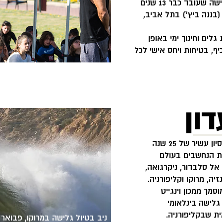
Sea & Sun Surf הוא בית ספר לגלישה שעובד כבר 13 שנים
(בננה ביץ’) בתל אביב,
ים וחינוך ימי באופן
ף, בטיחות ויחס אישי לכל
דון
מנהל בית הספר , ניב רקוץ’ , צבר ניסיון עשיר של 25 שנה
ות הנחשבים בעולם
 אל סלבדור, ניקרגואה,
יה, מרוקו וקליפורניה.
מך ממכון וינגייט
גלישה בינלאומי
 שבקליפורניה.
ניב בטיול גלישה במרוקו, פבואר 2020